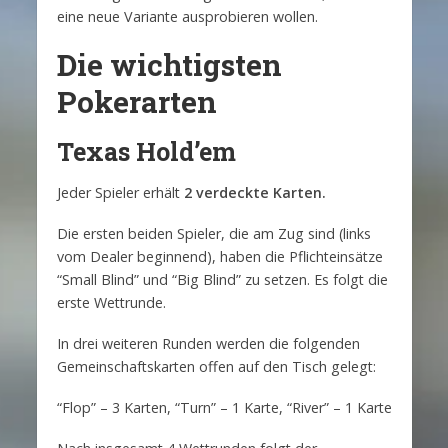
eine neue Variante ausprobieren wollen.
Die wichtigsten
Pokerarten
Texas Hold’em
Jeder Spieler erhält
2 verdeckte Karten.
Die ersten beiden Spieler, die am Zug sind (links
vom Dealer beginnend), haben die Pflichteinsätze
“Small Blind” und “Big Blind” zu setzen. Es folgt die
erste Wettrunde.
In drei weiteren Runden werden die folgenden
Gemeinschaftskarten offen auf den Tisch gelegt:
“Flop” – 3 Karten, “Turn” – 1 Karte, “River” – 1 Karte