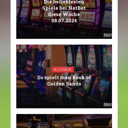
Die beliebtesten
Spiele bei NetBet
diese Woche
08.07.2024
ALLGEMEIN
So spielt man Book of
Golden Sands