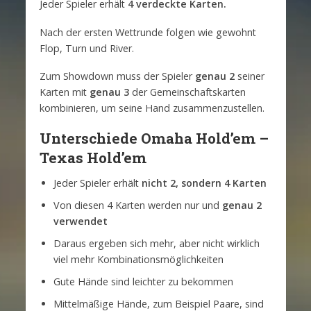
Jeder Spieler erhält
4 verdeckte Karten.
Nach der ersten Wettrunde folgen wie gewohnt
Flop, Turn und River.
Zum Showdown muss der Spieler
genau 2
seiner
Karten mit
genau 3
der Gemeinschaftskarten
kombinieren, um seine Hand zusammenzustellen.
Unterschiede Omaha Hold’em –
Texas Hold’em
Jeder Spieler erhält
nicht 2, sondern 4 Karten
Von diesen 4 Karten werden nur und
genau 2
verwendet
Daraus ergeben sich mehr, aber nicht wirklich
viel mehr Kombinationsmöglichkeiten
Gute Hände sind leichter zu bekommen
Mittelmäßige Hände, zum Beispiel Paare, sind