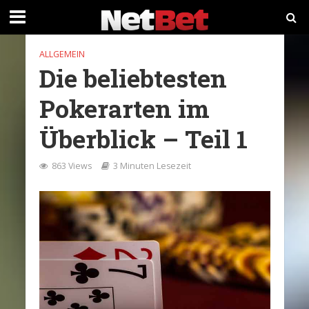
ALLGEMEIN
Die beliebtesten
Pokerarten im
Überblick – Teil 1
863 Views
3 Minuten Lesezeit