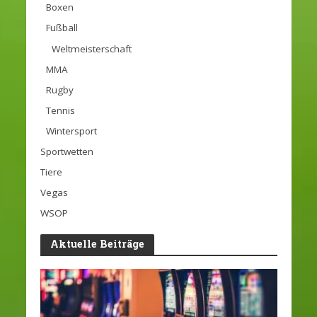
Boxen
Fußball
Weltmeisterschaft
MMA
Rugby
Tennis
Wintersport
Sportwetten
Tiere
Vegas
WSOP
Aktuelle Beiträge