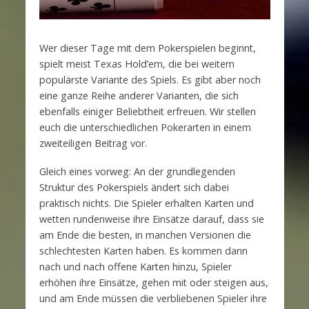
Wer dieser Tage mit dem Pokerspielen beginnt,
spielt meist Texas Hold’em, die bei weitem
populärste Variante des Spiels. Es gibt aber noch
eine ganze Reihe anderer Varianten, die sich
ebenfalls einiger Beliebtheit erfreuen. Wir stellen
euch die unterschiedlichen Pokerarten in einem
zweiteiligen Beitrag vor.
Gleich eines vorweg: An der grundlegenden
Struktur des Pokerspiels ändert sich dabei
praktisch nichts. Die Spieler erhalten Karten und
wetten rundenweise ihre Einsätze darauf, dass sie
am Ende die besten, in manchen Versionen die
schlechtesten Karten haben. Es kommen dann
nach und nach offene Karten hinzu, Spieler
erhöhen ihre Einsätze, gehen mit oder steigen aus,
und am Ende müssen die verbliebenen Spieler ihre