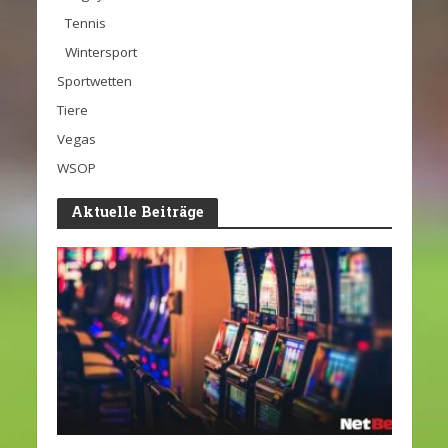
Tennis
Wintersport
Sportwetten
Tiere
Vegas
WSOP
Aktuelle Beiträge