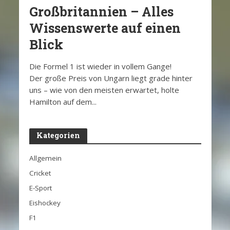
Großbritannien – Alles
Wissenswerte auf einen
Blick
Die Formel 1 ist wieder in vollem Gange!
Der große Preis von Ungarn liegt grade hinter
uns – wie von den meisten erwartet, holte
Hamilton auf dem...
Kategorien
Allgemein
Cricket
E-Sport
Eishockey
F1