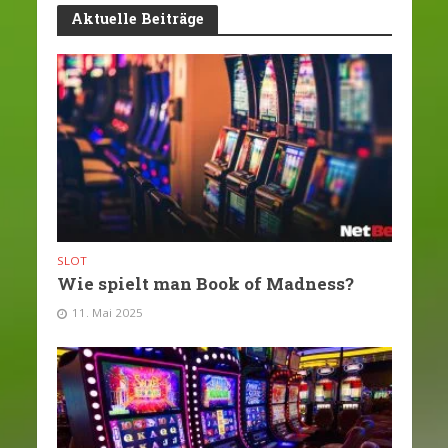
Aktuelle Beiträge
SLOT
Wie spielt man Book of Madness?
11. Mai 2025