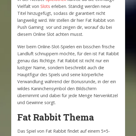
Vielfalt von
Slots
erleben. Ständig werden neue
Titel hinzugefügt, sodass dir garantiert nicht
langweilig wird. Wir stellen dir hier Fat Rabbit von
Push Gaming vor und zeigen dir, worauf du bei
diesem Online Slot achten musst.
Wer beim Online-Slot-Spielen ein bisschen frische
Landluft schnuppern möchte, für den ist Fat Rabbit
genau das Richtige. Fat Rabbit ist nicht nur ein
lustiger Name, sondern beschreibt auch die
Hauptfigur des Spiels und seine körperliche
Verwandlung während der Bonusrunde, in der ein
wildes Kaninchensymbol den Bildschirm
übernimmt und dabei für jede Menge Nervenkitzel
und Gewinne sorgt.
Fat Rabbit Thema
Das Spiel von Fat Rabbit findet auf einem 5×5-