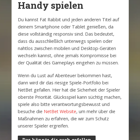
Handy spielen
Du kannst Fat Rabbit und jeden anderen Titel auf
deinem Smartphone oder Tablet genießen, da
diese vollständig responsiv sind. Das bedeutet,
dass du ausschließlich unterwegs spielen oder
nahtlos zwischen mobilen und Desktop-Geräten
wechseln kannst, ohne jemals Kompromisse bei
der Qualität des Gameplays eingehen zu müssen.
Wenn du Lust auf Abenteuer bekommen hast,
dann wird dir das riesige Spiele-Portfolio bei
NetBet gefallen. Hier hat die Sicherheit der Spieler
oberste Priorität. Glücksspiel kann süchtig machen,
spiele also bitte verantwortungsbewusst und
besuche die
NetBet Website
, um mehr über die
Maßnahmen zu erfahren, die wir zum Schutz
unserer Spieler ergreifen.
Das könnte dir auch gefallen