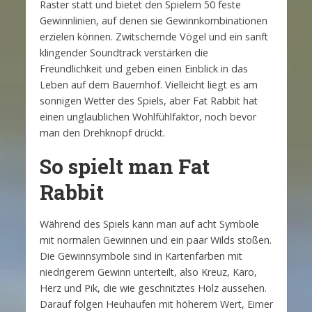
Raster statt und bietet den Spielern 50 feste
Gewinnlinien, auf denen sie Gewinnkombinationen
erzielen können. Zwitschernde Vögel und ein sanft
klingender Soundtrack verstärken die
Freundlichkeit und geben einen Einblick in das
Leben auf dem Bauernhof. Vielleicht liegt es am
sonnigen Wetter des Spiels, aber Fat Rabbit hat
einen unglaublichen Wohlfühlfaktor, noch bevor
man den Drehknopf drückt.
So spielt man Fat
Rabbit
Während des Spiels kann man auf acht Symbole
mit normalen Gewinnen und ein paar Wilds stoßen.
Die Gewinnsymbole sind in Kartenfarben mit
niedrigerem Gewinn unterteilt, also Kreuz, Karo,
Herz und Pik, die wie geschnitztes Holz aussehen.
Darauf folgen Heuhaufen mit höherem Wert, Eimer