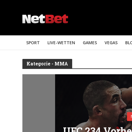
SPORT
LIVE-WETTEN
GAMES
VEGAS
BL
Kategorie - MMA
UFC 234 Vorhe