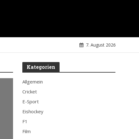
7. August 2026
Kategorien
Allgemein
Cricket
E-Sport
Eishockey
F1
Film