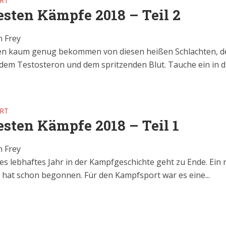
RT
esten Kämpfe 2018 – Teil 2
n Frey
en kaum genug bekommen von diesen heißen Schlachten, 
 dem Testosteron und dem spritzenden Blut. Tauche ein in d
RT
esten Kämpfe 2018 – Teil 1
n Frey
res lebhaftes Jahr in der Kampfgeschichte geht zu Ende. Ein
hat schon begonnen. Für den Kampfsport war es eine...