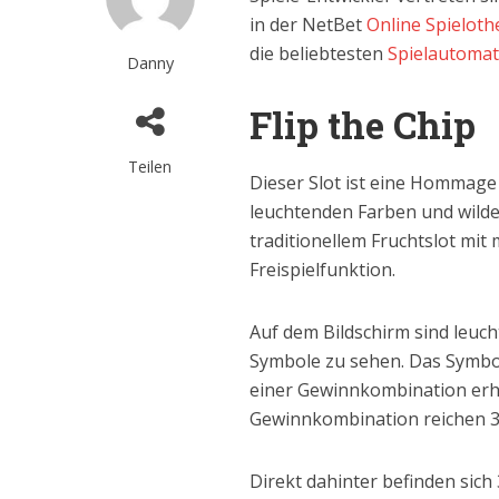
in der NetBet
Online Spieloth
die beliebtesten
Spielautoma
Danny
Flip the Chip
Teilen
Dieser Slot ist eine Hommage 
leuchtenden Farben und wilde
traditionellem Fruchtslot mi
Freispielfunktion.
Auf dem Bildschirm sind leuch
Symbole zu sehen. Das Symbol 
einer Gewinnkombination erh
Gewinnkombination reichen 
Direkt dahinter befinden sic