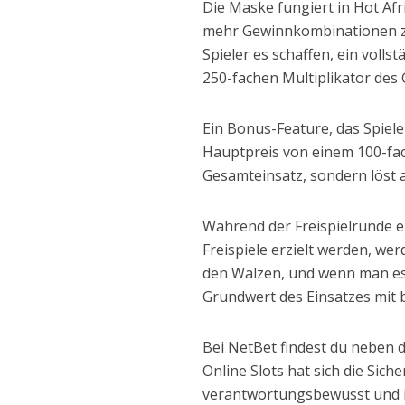
Die Maske fungiert in Hot Af
mehr Gewinnkombinationen z
Spieler es schaffen, ein voll
250-fachen Multiplikator des
Ein Bonus-Feature, das Spieler
Hauptpreis von einem 100-fach
Gesamteinsatz, sondern löst 
Während der Freispielrunde erh
Freispiele erzielt werden, we
den Walzen, und wenn man es 
Grundwert des Einsatzes mit bi
Bei NetBet findest du neben d
Online Slots hat sich die Sich
verantwortungsbewusst und i