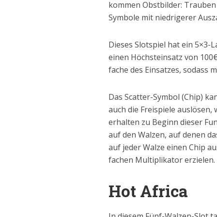
kommen Obstbilder: Trauben 
Symbole mit niedrigerer Ausza
Dieses Slotspiel hat ein 5×3-
einen Höchsteinsatz von 100€
fache des Einsatzes, sodass 
Das Scatter-Symbol (Chip) ka
auch die Freispiele auslösen,
erhalten zu Beginn dieser Fun
auf den Walzen, auf denen da
auf jeder Walze einen Chip au
fachen Multiplikator erzielen.
Hot Africa
In diesem Fünf-Walzen-Slot t