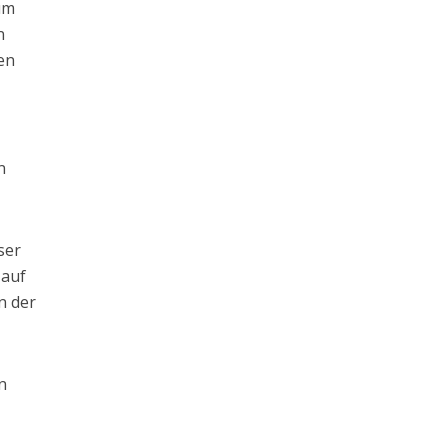
um
n
gen
n
ser
 auf
n der
n
e