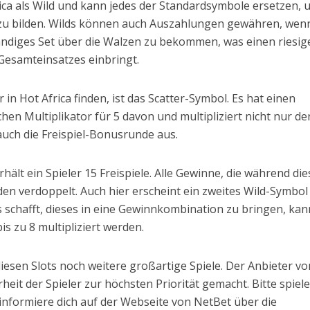
rica als Wild und kann jedes der Standardsymbole ersetzen, 
u bilden. Wilds können auch Auszahlungen gewähren, wen
ständiges Set über die Walzen zu bekommen, was einen riesi
 Gesamteinsatzes einbringt.
 in Hot Africa finden, ist das Scatter-Symbol. Es hat einen
en Multiplikator für 5 davon und multipliziert nicht nur de
auch die Freispiel-Bonusrunde aus.
ält ein Spieler 15 Freispiele. Alle Gewinne, die während die
rden verdoppelt. Auch hier erscheint ein zweites Wild-Symbol
schafft, dieses in eine Gewinnkombination zu bringen, kan
s zu 8 multipliziert werden.
iesen Slots noch weitere großartige Spiele. Der Anbieter vo
erheit der Spieler zur höchsten Priorität gemacht. Bitte spiel
nformiere dich auf der Webseite von NetBet über die