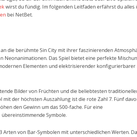
ek
wirst du fündig. Im folgenden Leitfaden erfährst du alles
ten
bei NetBet.
an die berühmte Sin City mit ihrer faszinierenden Atmosphä
n Neonanimationen. Das Spiel bietet eine perfekte Mischu
t modernen Elementen und elektrisierender konfigurierbarer
tende Bilder von Früchten und die beliebtesten traditionelle
mit der höchsten Auszahlung ist die rote Zahl 7. Fünf davo
öhen den Gewinn um das 500-fache. Für eine
3 übereinstimmende Symbole.
h 3 Arten von Bar-Symbolen mit unterschiedlichen Werten. D