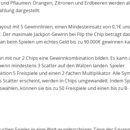
und Pflaumen. Orangen, Zitronen und Erdbeeren werden al
hlung dargestellt.
Layout mit 5 Gewinnlinien, einen Mindesteinsatz von 0,1€ un
. Der maximale Jackpot-Gewinn bei Flip the Chip beträgt das
man beim Spielen um echtes Geld bis zu 90.000€ gewinnen ka
nn mit nur 2 Chips eine Gewinnkombination bilden. Es kann 
 wenn mindestens 3 Scatter auf den Walzen landen. Spieler
ktion 5 Freispiele und einen 2-fachen Multiplikator. Alle Sy
s Scatter erscheint, werden in Chips umgewandelt. Indem Sp
swählen, können sie bis zu 50 Freispiele und einen bis zu 8-
auchen Spieler in eine Welt wunderschöner Tiere der Savan