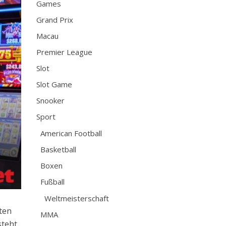
Games
Grand Prix
Macau
Premier League
Slot
Slot Game
Snooker
Sport
American Football
Basketball
Boxen
Fußball
Weltmeisterschaft
sten
MMA
steht,