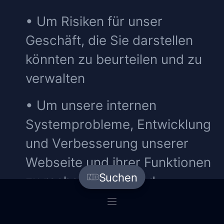
• Um Risiken für unser
Geschäft, die Sie darstellen
könnten zu beurteilen und zu
verwalten
• Um unsere internen
Systemprobleme, Entwicklung
und Verbesserung unserer
Webseite und ihrer Funktionen
Suchen
zu recherchieren und
diagnostizieren