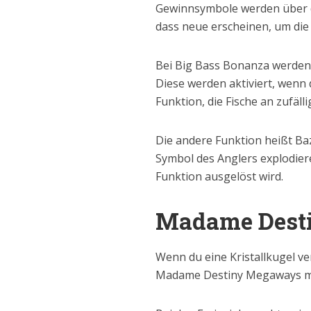
Gewinnsymbole werden über di
dass neue erscheinen, um die
Bei Big Bass Bonanza werden
Diese werden aktiviert, wenn 
Funktion, die Fische an zufäll
Die andere Funktion heißt Ba
Symbol des Anglers explodie
Funktion ausgelöst wird.
Madame Dest
Wenn du eine Kristallkugel ve
Madame Destiny Megaways mac