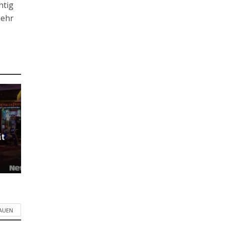
htig
mehr
it
HAUEN