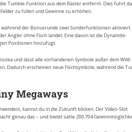
e Tumble-Funktion aus dem Raster entfernt. Dies führt da
 Felder zu füllen und Gewinne zu erhöhen.
 während der Bonusrunde zwei Sonderfunktionen aktiviert.
der Angler ohne Fisch landet. Eine davon ist die Dynamite-
igen Positionen hinzufügt.
zooka und lässt alle vorhandenen Symbole außer dem Wild-
ren. Dadurch erscheinen neue Fischsymbole, während die T
iny Megaways
rwendest, kannst du in die Zukunft blicken. Der Video-Slot
ht genau das – und bietet satte 200.704 Gewinnmöglichke