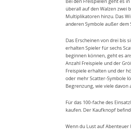
Bei den Freispielen geht es in 
überall auf den Walzen zwei b
Multiplikatoren hinzu. Das W
anderen Symbole außer dem S
Das Erscheinen von drei bis s
erhalten Spieler für sechs Sca
beginnen können, geht es ans 
Anzahl Freispiele und der Gr
Freispiele erhalten und der hö
oder mehr Scatter-Symbole lö
Begrenzung, wie viele davon
Für das 100-fache des Einsatz
kaufen. Der Kaufknopf befind
Wenn du Lust auf Abenteuer b