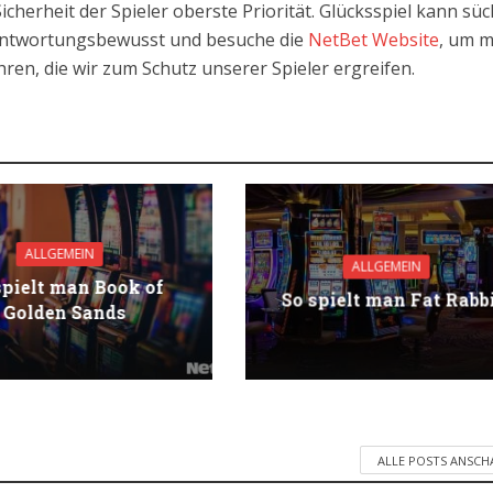
Sicherheit der Spieler oberste Priorität. Glücksspiel kann süc
erantwortungsbewusst und besuche die
NetBet Website
, um 
en, die wir zum Schutz unserer Spieler ergreifen.
ALLGEMEIN
ALLGEMEIN
spielt man Book of
So spielt man Fat Rabb
Golden Sands
ALLE POSTS ANSC