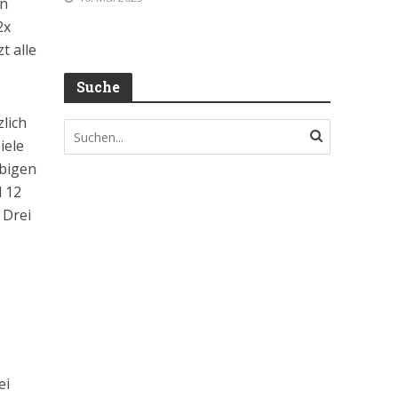
nn
2x
t alle
Suche
zlich
iele
ebigen
l 12
 Drei
ei