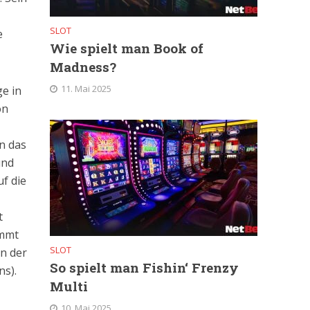
SLOT
e
Wie spielt man Book of
Madness?
11. Mai 2025
ge in
on
n das
und
f die
t
ommt
SLOT
in der
So spielt man Fishin‘ Frenzy
ns).
Multi
10. Mai 2025