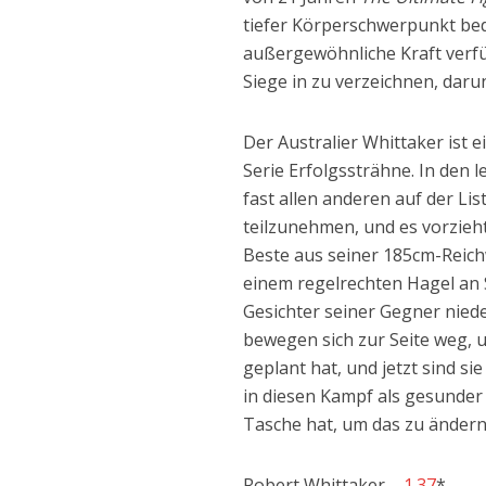
tiefer Körperschwerpunkt bed
außergewöhnliche Kraft verfü
Siege in zu verzeichnen, daru
Der Australier Whittaker ist e
Serie Erfolgssträhne. In den l
fast allen anderen auf der Li
teilzunehmen, und es vorzieh
Beste aus seiner 185cm-Reic
einem regelrechten Hagel an 
Gesichter seiner Gegner nied
bewegen sich zur Seite weg, 
geplant hat, und jetzt sind si
in diesen Kampf als gesunder 
Tasche hat, um das zu ändern
Robert Whittaker –
1.37
*