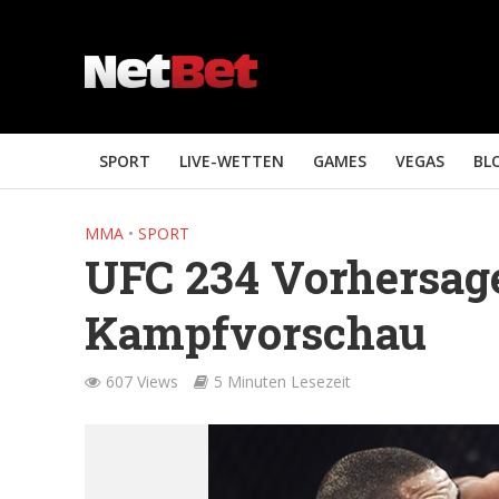
SPORT
LIVE-WETTEN
GAMES
VEGAS
BL
MMA
•
SPORT
UFC 234 Vorhersag
Kampfvorschau
607 Views
5 Minuten Lesezeit