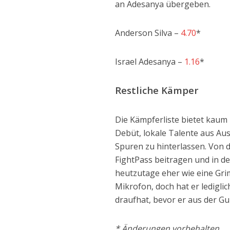
an Adesanya übergeben.
Anderson Silva –
4.70
*
Israel Adesanya –
1.16
*
Restliche Kämper
Die Kämpferliste bietet kaum
Debüt, lokale Talente aus Aus
Spuren zu hinterlassen. Von
FightPass beitragen und in d
heutzutage eher wie eine Gri
Mikrofon, doch hat er ledigl
draufhat, bevor er aus der Gun
* Änderungen vorbehalten