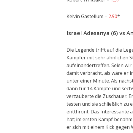
Kelvin Gastellum –
2.90
*
Israel Adesanya (6) vs A
Die Legende trifft auf die Le
Kämpfer mit sehr ähnlichen S
aufeinandertreffen. Seien wir
damit verbracht, als wäre er i
unter einer Minute. Als nächst
dann für 14 Kämpfe und sechs 
verzauberte die Zuschauer: Er
testen und sie schließlich zu
entthront. Das Interessante 
hat; im ersten Kampf benahm 
er sich mit einem Kick gegen