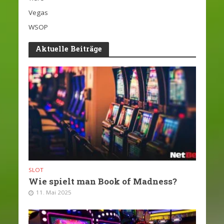
Vegas
WSOP
Aktuelle Beiträge
SLOT
Wie spielt man Book of Madness?
11. Mai 2025