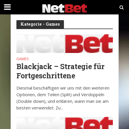
Kategorie - Games
GAMES
Blackjack – Strategie für
Fortgeschrittene
Diesmal beschäftigen wir uns mit den weiteren
Optionen, dem Teilen (Split) und Verdoppeln
(Double down), und erklären, wann man sie am
besten verwendet. Zu...