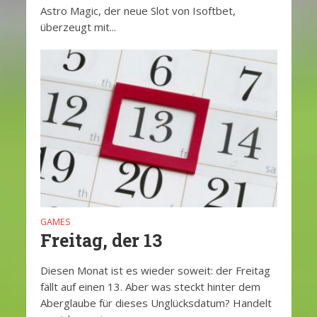
Astro Magic, der neue Slot von Isoftbet,
überzeugt mit...
GAMES
Freitag, der 13
Diesen Monat ist es wieder soweit: der Freitag
fällt auf einen 13. Aber was steckt hinter dem
Aberglaube für dieses Unglücksdatum? Handelt