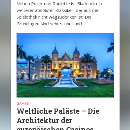
Neben Poker und Roulette ist Blackjack ein
weiterer absoluter Klassiker, der aus der
Spielothek nicht wegzudenken ist. Die
Grundlagen sind sehr schnell und...
GAMES
Weltliche Paläste – Die
Architektur der
europäischen Casinos