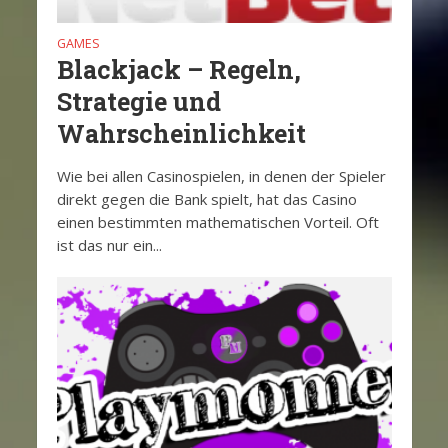
GAMES
Blackjack – Regeln,
Strategie und
Wahrscheinlichkeit
Wie bei allen Casinospielen, in denen der Spieler
direkt gegen die Bank spielt, hat das Casino
einen bestimmten mathematischen Vorteil. Oft
ist das nur ein...