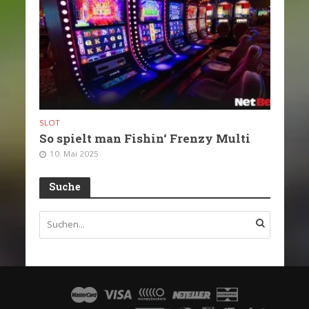
SLOT
So spielt man Fishin‘ Frenzy Multi
10. Mai 2025
Suche