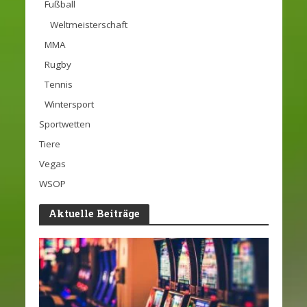
Fußball
Weltmeisterschaft
MMA
Rugby
Tennis
Wintersport
Sportwetten
Tiere
Vegas
WSOP
Aktuelle Beiträge