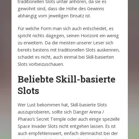
traditionellen Slots unfair anhören, da sie es
gewohnt sind, dass die Höhe des Gewinns
abhängig vom jeweiligen Einsatz ist.
Für welche Form man sich auch entscheidet, es
spricht nichts dagegen, seinen Horizont ein wenig
zu erweitern. Da die meisten unserer Leser sich
bereits bestens mit traditionellen Slots auskennen,
schadet es nicht, auch einmal bei Skill-basierten
Slots vorbeizuschauen.
Beliebte Skill-basierte
Slots
Wer Lust bekommen hat, Skill-basierte Slots
auszuprobieren, sollte sich Danger Arena /
Pharao’s Secret Temple oder auch einige spezielle
Space Invader Slots nicht entgehen lassen. Es ist
auch empfehlenswert, einfach demnächst bei der