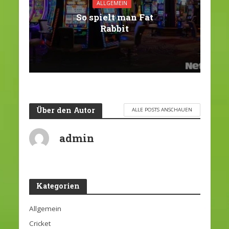
ALLGEMEIN
So spielt man Fat
Rabbit
Über den Autor
ALLE POSTS ANSCHAUEN
admin
Kategorien
Allgemein
Cricket