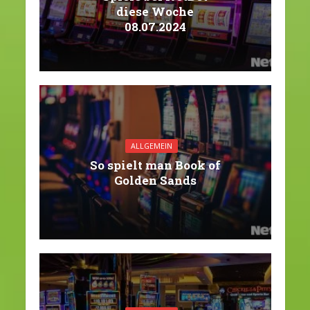
diese Woche
08.07.2024
ALLGEMEIN
So spielt man Book of
Golden Sands