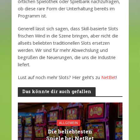
örtlichen Spielothek oder Spielbank nachzufragen,
ob diese rare Form der Unterhaltung bereits im
Programm ist.
Generell lässt sich sagen, dass Skill-basierte Slots
frischen Wind in die Szene bringen, aber nicht die
allseits beliebten traditionellen Slots ersetzen
werden. Wir sind für mehr Abwechslung und
begrüßen die Neuerungen, die uns die Industrie
liefert.
Lust auf noch mehr Slots? Hier geht’s zu
NetBet
!
Das könnte dir auch gefallen
ALLGEMEIN
Die beliebtesten
Spiele bei NetBet