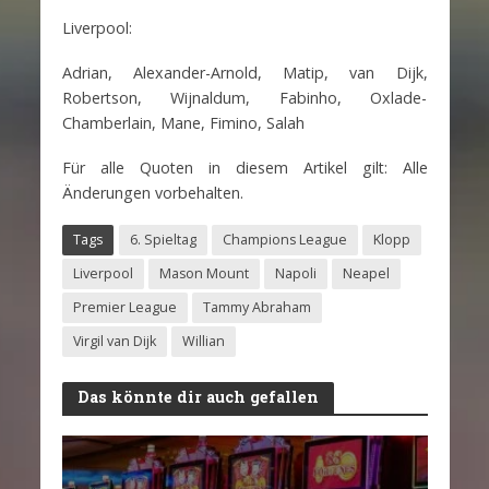
Liverpool:
Adrian, Alexander-Arnold, Matip, van Dijk,
Robertson, Wijnaldum, Fabinho, Oxlade-
Chamberlain, Mane, Fimino, Salah
Für alle Quoten in diesem Artikel gilt: Alle
Änderungen vorbehalten.
Tags
6. Spieltag
Champions League
Klopp
Liverpool
Mason Mount
Napoli
Neapel
Premier League
Tammy Abraham
Virgil van Dijk
Willian
Das könnte dir auch gefallen