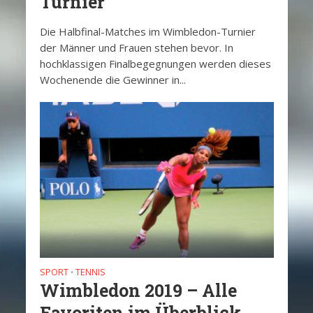
Turnier
Die Halbfinal-Matches im Wimbledon-Turnier
der Männer und Frauen stehen bevor. In
hochklassigen Finalbegegnungen werden dieses
Wochenende die Gewinner in...
SPORT
TENNIS
•
Wimbledon 2019 – Alle
Favoriten im Überblick