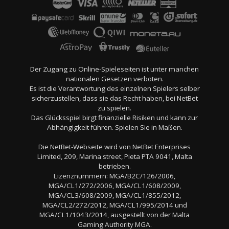
Der Zugang zu Online-Spieleseiten ist unter manchen
nationalen Gesetzen verboten.
Es ist die Verantwortung des einzelnen Spielers selber
sicherzustellen, dass sie das Recht haben, bei NetBet
zu spielen.
Das Glücksspiel birgt finanzielle Risiken und kann zur
Abhängigkeit führen. Spielen Sie in Maßen.
Die NetBet-Webseite wird von NetBet Enterprises
Limited, 209, Marina street, Pieta PTA 9041, Malta
betrieben.
Lizenznummern: MGA/B2C/126/2006,
MGA/CL1/272/2006, MGA/CL1/608/2009,
MGA/CL3/608/2009, MGA/CL1/855/2012,
MGA/CL2/272/2012, MGA/CL1/995/2014 und
MGA/CL1/1043/2014, ausgestellt von der Malta
Gaming Authority MGA.