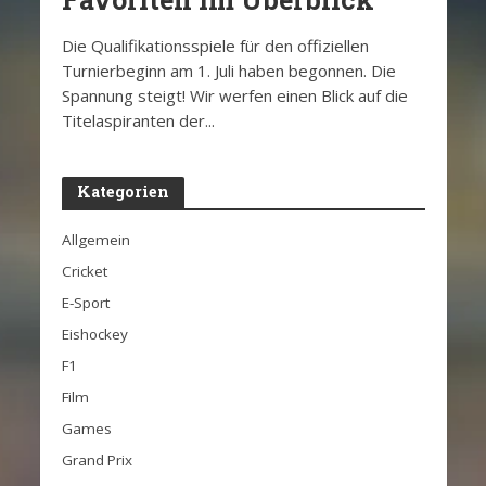
Die Qualifikationsspiele für den offiziellen
Turnierbeginn am 1. Juli haben begonnen. Die
Spannung steigt! Wir werfen einen Blick auf die
Titelaspiranten der...
Kategorien
Allgemein
Cricket
E-Sport
Eishockey
F1
Film
Games
Grand Prix