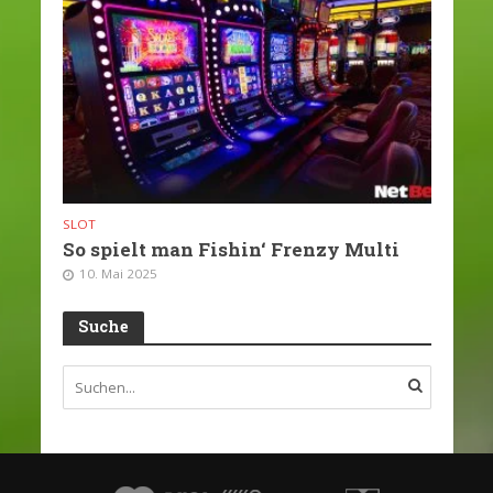
SLOT
So spielt man Fishin‘ Frenzy Multi
10. Mai 2025
Suche