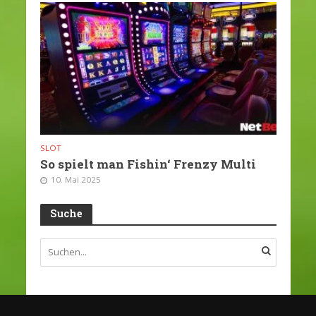
SLOT
So spielt man Fishin‘ Frenzy Multi
10. Mai 2025
Suche