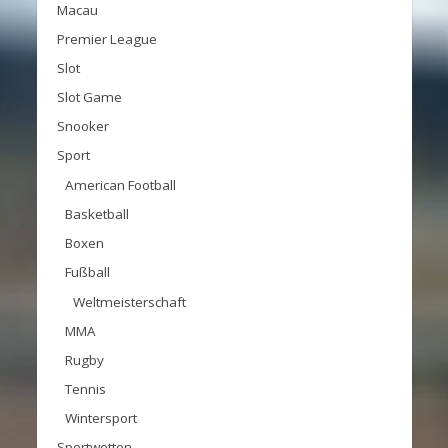
Macau
Premier League
Slot
Slot Game
Snooker
Sport
American Football
Basketball
Boxen
Fußball
Weltmeisterschaft
MMA
Rugby
Tennis
Wintersport
Sportwetten