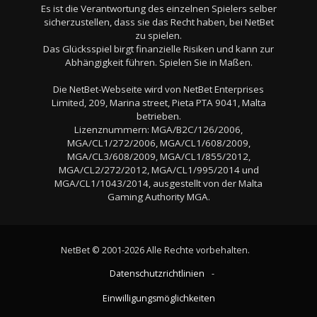
Es ist die Verantwortung des einzelnen Spielers selber
sicherzustellen, dass sie das Recht haben, bei NetBet
zu spielen.
Das Glücksspiel birgt finanzielle Risiken und kann zur
Abhängigkeit führen. Spielen Sie in Maßen.
Die NetBet-Webseite wird von NetBet Enterprises
Limited, 209, Marina street, Pieta PTA 9041, Malta
betrieben.
Lizenznummern: MGA/B2C/126/2006,
MGA/CL1/272/2006, MGA/CL1/608/2009,
MGA/CL3/608/2009, MGA/CL1/855/2012,
MGA/CL2/272/2012, MGA/CL1/995/2014 und
MGA/CL1/1043/2014, ausgestellt von der Malta
Gaming Authority MGA.
NetBet © 2001-2026 Alle Rechte vorbehalten.
Datenschutzrichtlinien
-
Einwilligungsmöglichkeiten