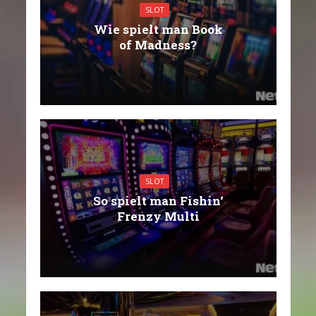
SLOT
Wie spielt man Book
of Madness?
SLOT
So spielt man Fishin‘
Frenzy Multi