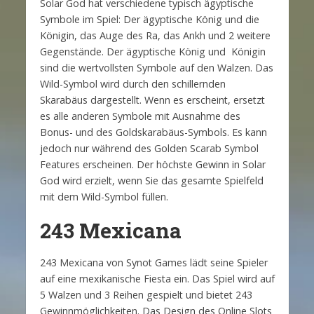
Solar God hat verschiedene typisch ägyptische
Symbole im Spiel: Der ägyptische König und die
Königin, das Auge des Ra, das Ankh und 2 weitere
Gegenstände. Der ägyptische König und Königin
sind die wertvollsten Symbole auf den Walzen. Das
Wild-Symbol wird durch den schillernden
Skarabäus dargestellt. Wenn es erscheint, ersetzt
es alle anderen Symbole mit Ausnahme des
Bonus- und des Goldskarabäus-Symbols. Es kann
jedoch nur während des Golden Scarab Symbol
Features erscheinen. Der höchste Gewinn in Solar
God wird erzielt, wenn Sie das gesamte Spielfeld
mit dem Wild-Symbol füllen.
243 Mexicana
243 Mexicana von Synot Games lädt seine Spieler
auf eine mexikanische Fiesta ein. Das Spiel wird auf
5 Walzen und 3 Reihen gespielt und bietet 243
Gewinnmöglichkeiten. Das Design des Online Slots