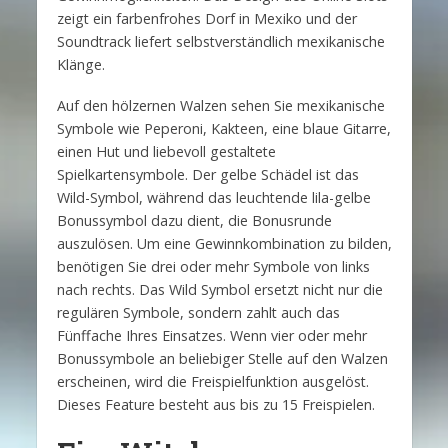
zeigt ein farbenfrohes Dorf in Mexiko und der
Soundtrack liefert selbstverständlich mexikanische
Klänge.
Auf den hölzernen Walzen sehen Sie mexikanische
Symbole wie Peperoni, Kakteen, eine blaue Gitarre,
einen Hut und liebevoll gestaltete
Spielkartensymbole. Der gelbe Schädel ist das
Wild-Symbol, während das leuchtende lila-gelbe
Bonussymbol dazu dient, die Bonusrunde
auszulösen. Um eine Gewinnkombination zu bilden,
benötigen Sie drei oder mehr Symbole von links
nach rechts. Das Wild Symbol ersetzt nicht nur die
regulären Symbole, sondern zahlt auch das
Fünffache Ihres Einsatzes. Wenn vier oder mehr
Bonussymbole an beliebiger Stelle auf den Walzen
erscheinen, wird die Freispielfunktion ausgelöst.
Dieses Feature besteht aus bis zu 15 Freispielen.