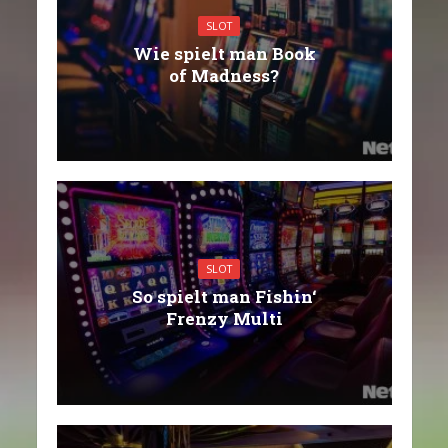
SLOT
Wie spielt man Book
of Madness?
SLOT
So spielt man Fishin‘
Frenzy Multi