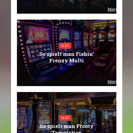
SLOT
So spielt man Fishin‘
Frenzy Multi
SLOT
So spielt man Frooty
Temptation