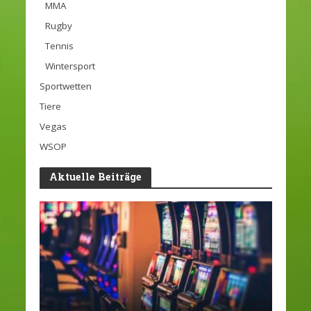
MMA
Rugby
Tennis
Wintersport
Sportwetten
Tiere
Vegas
WSOP
Aktuelle Beiträge