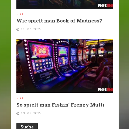
SLOT
Wie spielt man Book of Madness?
11. Mai 2025
SLOT
So spielt man Fishin‘ Frenzy Multi
10. Mai 2025
Suche