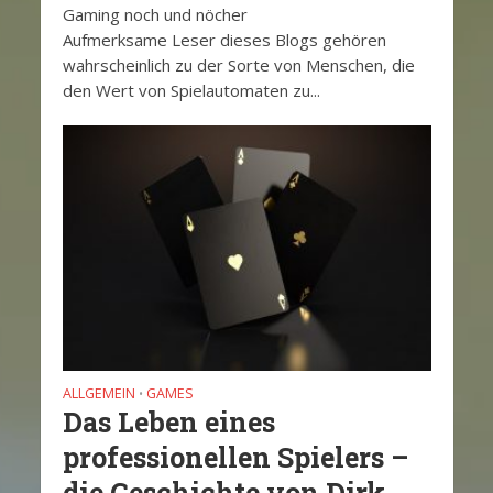
Gaming noch und nöcher
Aufmerksame Leser dieses Blogs gehören
wahrscheinlich zu der Sorte von Menschen, die
den Wert von Spielautomaten zu...
ALLGEMEIN
GAMES
•
Das Leben eines
professionellen Spielers –
die Geschichte von Dirk