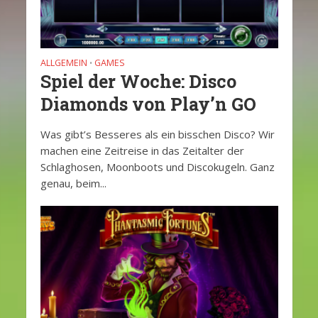
ALLGEMEIN
GAMES
•
Spiel der Woche: Disco
Diamonds von Play’n GO
Was gibt’s Besseres als ein bisschen Disco? Wir
machen eine Zeitreise in das Zeitalter der
Schlaghosen, Moonboots und Discokugeln. Ganz
genau, beim...