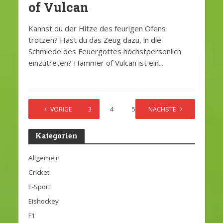
of Vulcan
Kannst du der Hitze des feurigen Ofens
trotzen? Hast du das Zeug dazu, in die
Schmiede des Feuergottes höchstpersönlich
einzutreten? Hammer of Vulcan ist ein...
1
VORIGE
2
3
4
5
NÄCHSTE
…
28
Kategorien
Allgemein
Cricket
E-Sport
Eishockey
F1