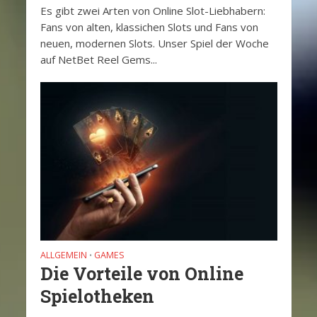
Es gibt zwei Arten von Online Slot-Liebhabern:
Fans von alten, klassichen Slots und Fans von
neuen, modernen Slots. Unser Spiel der Woche
auf NetBet Reel Gems...
ALLGEMEIN
GAMES
•
Die Vorteile von Online
Spielotheken