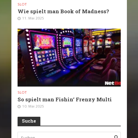
SLOT
Wie spielt man Book of Madness?
11. Mai 2025
SLOT
So spielt man Fishin‘ Frenzy Multi
10. Mai 2025
Suche