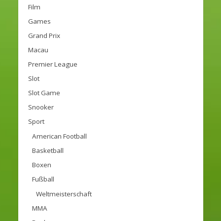
Film
Games
Grand Prix
Macau
Premier League
Slot
Slot Game
Snooker
Sport
American Football
Basketball
Boxen
Fußball
Weltmeisterschaft
MMA