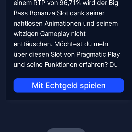
einem RTP von 96,71% wird der Big
Bass Bonanza Slot dank seiner
nahtlosen Animationen und seinem
witzigen Gameplay nicht
enttäuschen. Möchtest du mehr
über diesen Slot von Pragmatic Play
und seine Funktionen erfahren? Du
hast Glück! Hier gehen wir näher auf
Mit Echtgeld spielen
den Big Bass Bonanza-Slot ein.
Wie man den Big Bass
Bonanza Spielautomaten
spielt