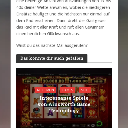
eine beliebige Anzahl von Auszahlungen von 1x bis
40x deiner Wette anwählen, wobei die niedrigeren
Einsätze häufiger und die höchsten nur einmal auf
dem Rad erscheinen. Dann dreht der Gastgeber
das Rad mit aller Kraft und ruft allen Gewinnern
einen herzlichen Glückwunsch aus.
Wirst du das nächste Mal ausgerufen?
Das könnte dir auch gefallen
ALLGEMEIN
GAMES
SLOT
Interessante Spiele
von Ainsworth Game
Technology