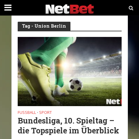
Tag - Union Berlin
FUSSBALL
SPORT
•
Bundesliga, 10. Spieltag –
die Topspiele im Überblick