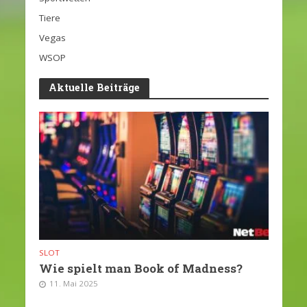
Tiere
Vegas
WSOP
Aktuelle Beiträge
SLOT
Wie spielt man Book of Madness?
11. Mai 2025