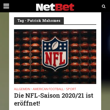
Tag - Patrick Mahomes
ALLGEMEIN
AMERICAN FOOTBALL
SPORT
•
•
Die NFL-Saison 2020/21 ist
eröffnet!