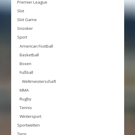
Premier League
Slot
Slot Game
Snooker
Sport
American Football
Basketball
Boxen
Fußball
Weltmeisterschaft
MMA
Rugby
Tennis
Wintersport
Sportwetten
Tiere