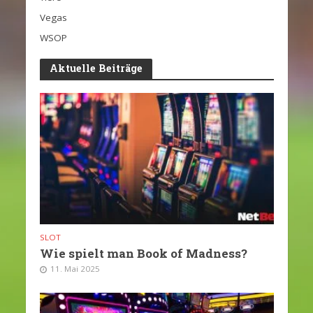
Vegas
WSOP
Aktuelle Beiträge
SLOT
Wie spielt man Book of Madness?
11. Mai 2025