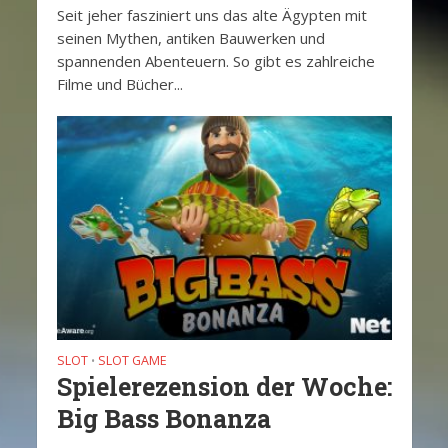
Seit jeher fasziniert uns das alte Ägypten mit
seinen Mythen, antiken Bauwerken und
spannenden Abenteuern. So gibt es zahlreiche
Filme und Bücher...
SLOT
SLOT GAME
•
Spielerezension der Woche:
Big Bass Bonanza