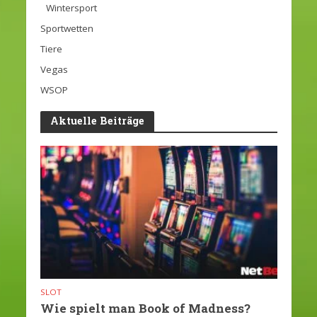
Wintersport
Sportwetten
Tiere
Vegas
WSOP
Aktuelle Beiträge
SLOT
Wie spielt man Book of Madness?