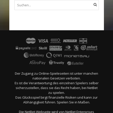
Der Zugang zu Online-Spieleseiten ist unter manchen
nationalen Gesetzen verboten.
Es ist die Verantwortung des einzelnen Spielers selber
sicherzustellen, dass sie das Recht haben, bei NetBet
zu spielen.
Das Glücksspiel birgt finanzielle Risiken und kann zur
Abhängigkeit führen. Spielen Sie in Maßen.
Die NetBet-Webseite wird von NetBet Enterprises