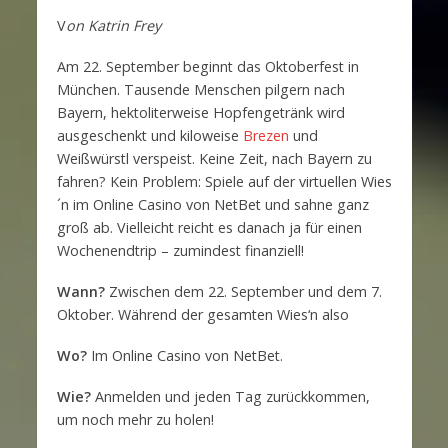
V
on Katrin Frey
Am 22. September beginnt das Oktoberfest in
München. Tausende Menschen pilgern nach
Bayern, hektoliterweise Hopfengetränk wird
ausgeschenkt und kiloweise
Brezen
und
Weißwürstl verspeist. Keine Zeit, nach Bayern zu
fahren? Kein Problem: Spiele auf der virtuellen Wies
´n im Online Casino von NetBet und sahne ganz
groß ab. Vielleicht reicht es danach ja für einen
Wochenendtrip – zumindest finanziell!
Wann?
Zwischen dem 22. September und dem 7.
Oktober. Während der gesamten Wies‘n also
Wo?
Im Online Casino von NetBet.
Wie?
Anmelden und jeden Tag zurückkommen,
um noch mehr zu holen!