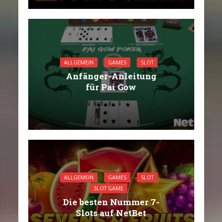
ALLGEMEIN
GAMES
SLOT
Anfänger-Anleitung
für Pai Gow
ALLGEMEIN
GAMES
SLOT
SLOT GAME
Die besten Nummer 7-
Slots auf NetBet