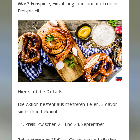
Was?
Freispiele, Einzahlungsboni und noch mehr
Freispiele!!
Hier sind die Details:
Die Aktion besteht aus mehreren Teilen, 3 davon
sind schon bekannt:
Preis: Zwischen 22. und 24. September
Zahle
einmalig
25 € auf Casino ein und gib den