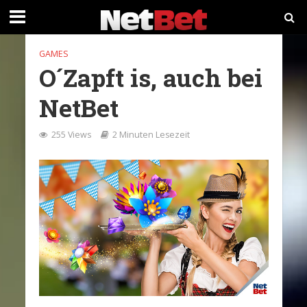
GAMES
O´Zapft is, auch bei
NetBet
255 Views
2 Minuten Lesezeit