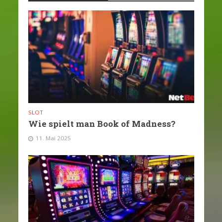
SLOT
Wie spielt man Book of Madness?
11. Mai 2025