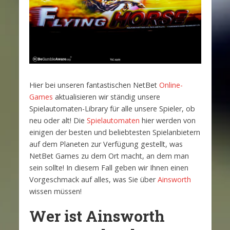
Hier bei unseren fantastischen NetBet
Online-
Games
aktualisieren wir ständig unsere
Spielautomaten-Library für alle unsere Spieler, ob
neu oder alt! Die
Spielautomaten
hier werden von
einigen der besten und beliebtesten Spielanbietern
auf dem Planeten zur Verfügung gestellt, was
NetBet Games zu dem Ort macht, an dem man
sein sollte! In diesem Fall geben wir Ihnen einen
Vorgeschmack auf alles, was Sie über
Ainsworth
wissen müssen!
Wer ist Ainsworth