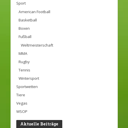
Sport
American Football
Basketball
Boxen
Fußball
Weltmeisterschaft
MMA
Rugby
Tennis
Wintersport
Sportwetten
Tiere
Vegas
WSOP
Aktuelle Beiträge