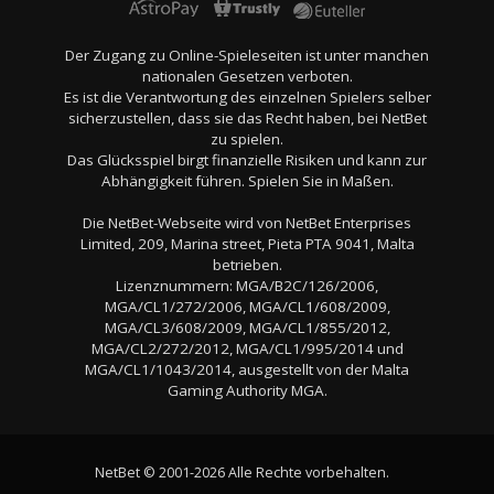
Der Zugang zu Online-Spieleseiten ist unter manchen
nationalen Gesetzen verboten.
Es ist die Verantwortung des einzelnen Spielers selber
sicherzustellen, dass sie das Recht haben, bei NetBet
zu spielen.
Das Glücksspiel birgt finanzielle Risiken und kann zur
Abhängigkeit führen. Spielen Sie in Maßen.
Die NetBet-Webseite wird von NetBet Enterprises
Limited, 209, Marina street, Pieta PTA 9041, Malta
betrieben.
Lizenznummern: MGA/B2C/126/2006,
MGA/CL1/272/2006, MGA/CL1/608/2009,
MGA/CL3/608/2009, MGA/CL1/855/2012,
MGA/CL2/272/2012, MGA/CL1/995/2014 und
MGA/CL1/1043/2014, ausgestellt von der Malta
Gaming Authority MGA.
NetBet © 2001-2026 Alle Rechte vorbehalten.