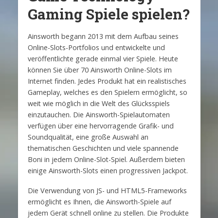
Gaming Spiele spielen?
Ainsworth begann 2013 mit dem Aufbau seines
Online-Slots-Portfolios und entwickelte und
veröffentlichte gerade einmal vier Spiele. Heute
können Sie über 70 Ainsworth Online-Slots im
Internet finden. Jedes Produkt hat ein realistisches
Gameplay, welches es den Spielern ermöglicht, so
weit wie möglich in die Welt des Glücksspiels
einzutauchen. Die Ainsworth-Spielautomaten
verfügen über eine hervorragende Grafik- und
Soundqualität, eine große Auswahl an
thematischen Geschichten und viele spannende
Boni in jedem Online-Slot-Spiel. Außerdem bieten
einige Ainsworth-Slots einen progressiven Jackpot.
Die Verwendung von JS- und HTML5-Frameworks
ermöglicht es Ihnen, die Ainsworth-Spiele auf
jedem Gerät schnell online zu stellen. Die Produkte