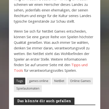
scheinen wir einen Herrscher dieses Landes zu
sehen, jedenfalls einen ehemaligen, der seinen
Reichtum und einige für die Kultur seines Landes
typische Gegenstände zur Schau stellt.
Wenn Sie sich für NetBet Games entscheiden,
können Sie eine ganze Reihe von Spielen höchster
Qualität genießen. Was auch immer Sie wählen,
denken Sie immer daran, verantwortungsvoll zu
wetten. Bei NetBet steht das Wohlbefinden der
Spieler an erster Stelle. Weitere Informationen
finden Sie auf unserer Seite mit den
Tipps und
Tools
für verantwortungsvolles Spielen.
Tags
games online
NetBet
Online Games
Spielautomaten
Das könnte dir auch gefallen