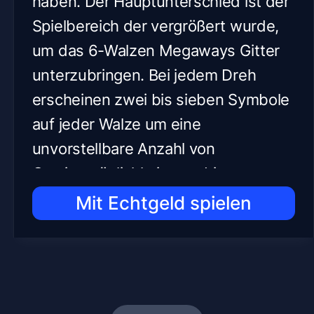
haben. Der Hauptunterschied ist der
Spielbereich der vergrößert wurde,
um das 6-Walzen Megaways Gitter
unterzubringen. Bei jedem Dreh
erscheinen zwei bis sieben Symbole
auf jeder Walze um eine
unvorstellbare Anzahl von
Gewinnmöglichkeiten anbieten zu
können - bis zu 117.649 wenn man
Mit Echtgeld spielen
es genau nimmt. Natürlich verändert
sich diese Anzahl bei jedem Dreh
und hängt davon ab, wie viele
Symbole je Walze landen.